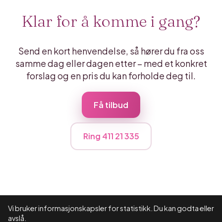
Klar for å komme i gang?
Send en kort henvendelse, så hører du fra oss
samme dag eller dagen etter – med et konkret
forslag og en pris du kan forholde deg til.
Få tilbud
Ring 411 21 335
Vi bruker informasjonskapsler for statistikk. Du kan godta eller
© 2026 MedMalin
avslå.
Nettside levert av
Smartbyrå